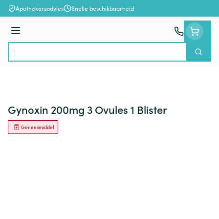
Ga naar de inhoud
Apothekersadvies
Snelle beschikbaarheid
Menu
Zoek
Product, merk, categorie...
Gynoxin 200mg 3 Ovules 1 Blister
Geneesmiddel