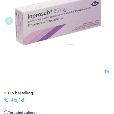
Inprosub 25mg Opl Voor Inj. S
Op bestelling
€ 45,18
Terugbetaalbaar