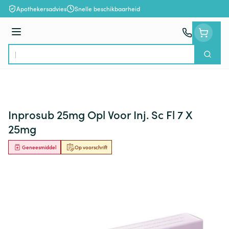
Ga naar de inhoud
Apothekersadvies
Snelle beschikbaarheid
Menu
Zoek
Product, merk, categorie...
Inprosub 25mg Opl Voor Inj. Sc Fl 7 X
25mg
Geneesmiddel
Op voorschrift