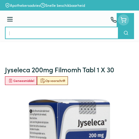
Ga naar de inhoud
Apothekersadvies
Snelle beschikbaarheid
Menu
Zoek
Product, merk, categorie...
Jyseleca 200mg Filmomh Tabl 1 X 30
Geneesmiddel
Op voorschrift