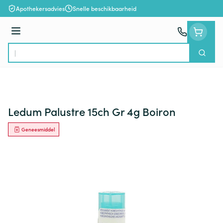
Ga naar de inhoud
Apothekersadvies
Snelle beschikbaarheid
Menu
Zoek
Product, merk, categorie...
Ledum Palustre 15ch Gr 4g Boiron
Geneesmiddel