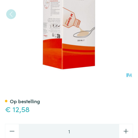
M-spend Orange 250ml Fag V
Op bestelling
€ 12,58
Aantal