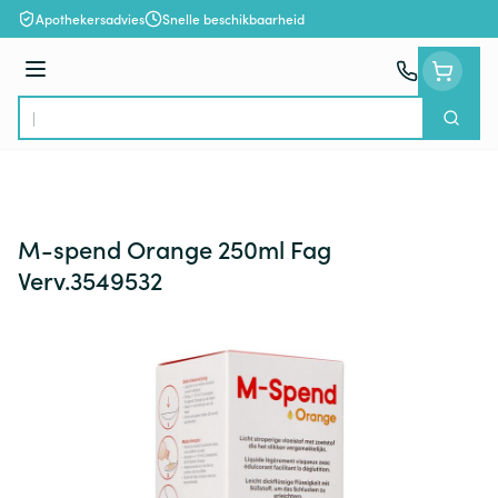
Ga naar de inhoud
Apothekersadvies
Snelle beschikbaarheid
Menu
Zoek
Product, merk, categorie...
M-spend Orange 250ml Fag
Verv.3549532