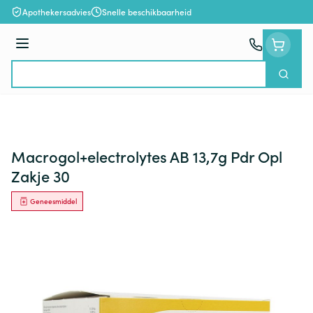
Ga naar de inhoud
Apothekersadvies
Snelle beschikbaarheid
Menu
Zoek
Product, merk, categorie...
Macrogol+electrolytes AB 13,7g Pdr Opl
Zakje 30
Geneesmiddel