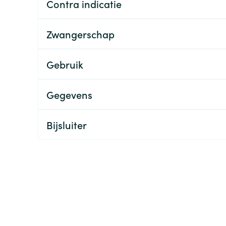
Contra indicatie
ging
Supplementen
Insectenwe
Mondmaskers
middelen
Zwangerschap
ssen
 -
Gebruik
id
d
Gegevens
Bijsluiter
Zelfbruiner
Scheren