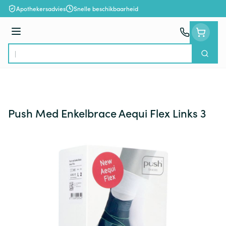
Ga naar de inhoud
Apothekersadvies
Snelle beschikbaarheid
Menu
Zoek
Product, merk, categorie...
Push Med Enkelbrace Aequi Flex Links 3