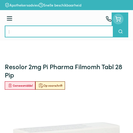
Ga naar de inhoud
Apothekersadvies
Snelle beschikbaarheid
Menu
Zoek
Product, merk, categorie...
Resolor 2mg Pi Pharma Filmomh Tabl 28
Pip
Geneesmiddel
Op voorschrift