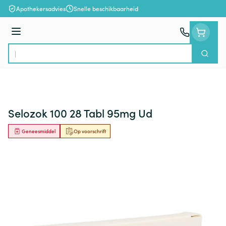
Ga naar de inhoud
Apothekersadvies
Snelle beschikbaarheid
Menu
Zoek
Product, merk, categorie...
Selozok 100 28 Tabl 95mg Ud
Geneesmiddel
Op voorschrift