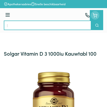
Ga naar de inhoud
Apothekersadvies
Snelle beschikbaarheid
Menu
Zoek
Product, merk, categorie...
Solgar Vitamin D 3 1000iu Kauwtabl 100