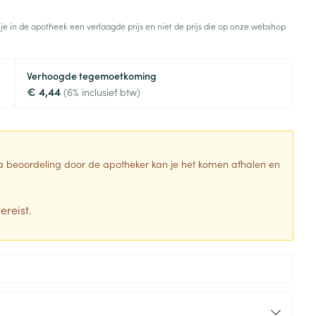
Toon meer
 je in de apotheek een verlaagde prijs en niet de prijs die op onze webshop
Diagnosetesten en
stress
Vlooien en teken
meetapparatuur
Oren
Mond en keel
Verhoogde tegemoetkoming
Alcoholtest
g
Oordopjes
Zuigtabletten
€ 4,44
(6% inclusief btw)
herapie -
Mond, muil of snavel
Bloeddrukmeter
ls
en -druppels
Oorreiniging
Spray - oplossing
Cholesteroltest
zen
Oordruppels
Hartslagmeter
ulpmiddelen
 Na beoordeling door de apotheker kan je het komen afhalen en
Toon meer
ereist.
erming
Hygiëne
Ergonomie
ning en -
Aambeien
s
Bad en douche
Ademhaling en zuurstof
je
Badkamer