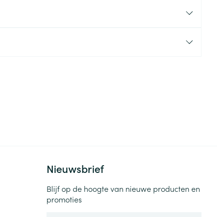
rende
Parfums en
geurproducten
CBD
Nieuwsbrief
Blijf op de hoogte van nieuwe producten en
promoties
E-mail adres