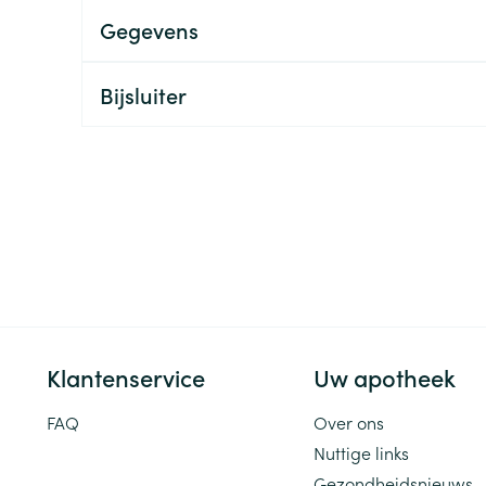
Gegevens
ging
Supplementen
Insectenwe
Mondmaskers
middelen
ssen
Bijsluiter
 -
id
d
Zelfbruiner
Scheren
Klantenservice
Uw apotheek
FAQ
Over ons
Nuttige links
Gezondheidsnieuws