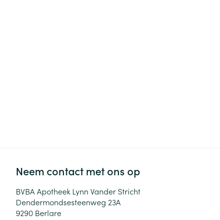
Haar
Gezichtsverzor
Pillendozen en
accessoires
Pigmentstoorni
Gevoelige huid
geïrriteerde hu
Gemengde hui
Doffe huid
Toon meer
Snurken
Neem contact met ons op
BVBA Apotheek Lynn Vander Stricht
Dendermondsesteenweg 23A
9290
Berlare