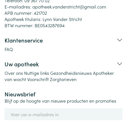
Telefoon:
09 367 70 02
E-mailadres:
apotheek.vanderstricht@
gmail.com
APB nummer:
421702
Apotheek titularis:
Lynn Vander Stricht
BTW nummer:
BE0543287694
Klantenservice
FAQ
Uw apotheek
Over ons
Nuttige links
Gezondheidsnieuws
Apotheker
van wacht
Voorschrift
Zorgtarieven
Nieuwsbrief
Blijf op de hoogte van nieuwe producten en promoties
E-mail adres