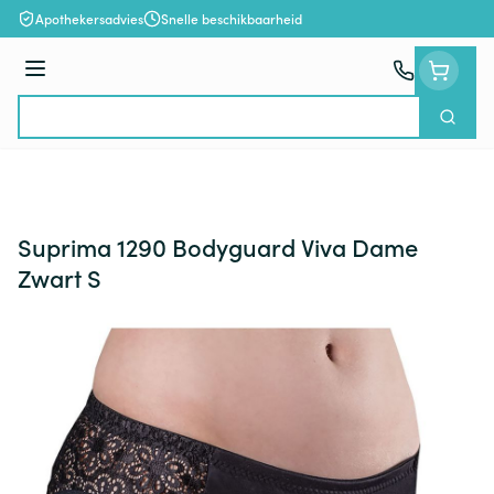
Ga naar de inhoud
Apothekersadvies
Snelle beschikbaarheid
Menu
Zoek
Product, merk, categorie...
Suprima 1290 Bodyguard Viva Dame
Zwart S