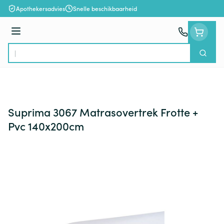
Ga naar de inhoud
Apothekersadvies
Snelle beschikbaarheid
Menu
Zoek
Product, merk, categorie...
Suprima 3067 Matrasovertrek Frotte +
Pvc 140x200cm