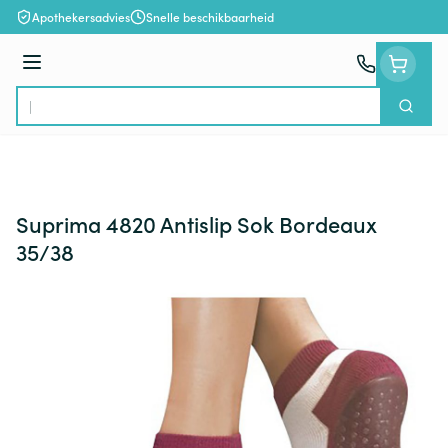
Ga naar de inhoud
Apothekersadvies
Snelle beschikbaarheid
Menu
Zoek
Product, merk, categorie...
Suprima 4820 Antislip Sok Bordeaux
35/38