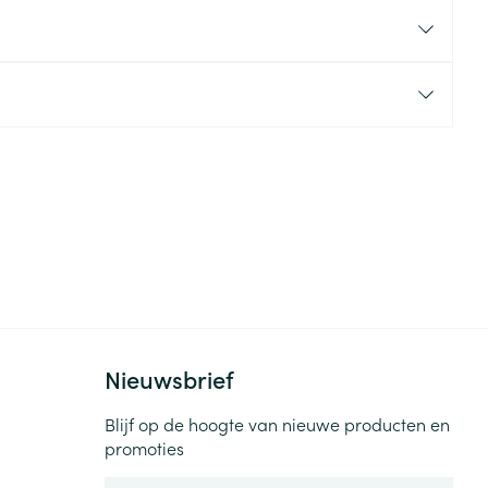
rende
Parfums en
geurproducten
CBD
Nieuwsbrief
Blijf op de hoogte van nieuwe producten en
promoties
E-mail adres