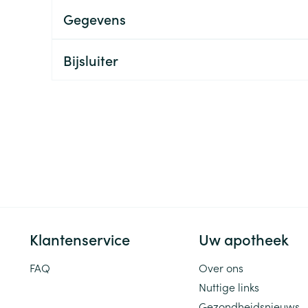
Gegevens
ging
Supplementen
Insectenwe
Mondmaskers
middelen
ssen
Bijsluiter
 -
id
d
Zelfbruiner
Scheren
Klantenservice
Uw apotheek
FAQ
Over ons
Nuttige links
Gezondheidsnieuws