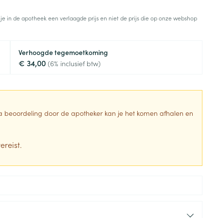
Toon meer
 je in de apotheek een verlaagde prijs en niet de prijs die op onze webshop
Diagnosetesten en
stress
Vlooien en teken
meetapparatuur
Oren
Mond en keel
Verhoogde tegemoetkoming
Alcoholtest
g
Oordopjes
Zuigtabletten
€ 34,00
(6% inclusief btw)
herapie -
Mond, muil of snavel
Bloeddrukmeter
ls
en -druppels
Oorreiniging
Spray - oplossing
Cholesteroltest
zen
Oordruppels
Hartslagmeter
ulpmiddelen
 Na beoordeling door de apotheker kan je het komen afhalen en
Toon meer
ereist.
erming
Hygiëne
Ergonomie
ning en -
Aambeien
s
Bad en douche
Ademhaling en zuurstof
je
Badkamer