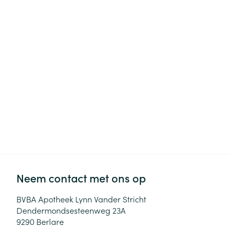
Haar
Gezichtsverzor
Pillendozen en
accessoires
Pigmentstoorni
Gevoelige huid
geïrriteerde hu
Gemengde hui
Doffe huid
Toon meer
Snurken
Neem contact met ons op
BVBA Apotheek Lynn Vander Stricht
Dendermondsesteenweg 23A
9290
Berlare