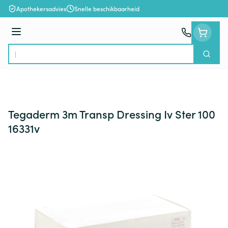
Ga naar de inhoud
Apothekersadvies
Snelle beschikbaarheid
Menu
Zoek
Product, merk, categorie...
Tegaderm 3m Transp Dressing Iv Ster 100
16331v