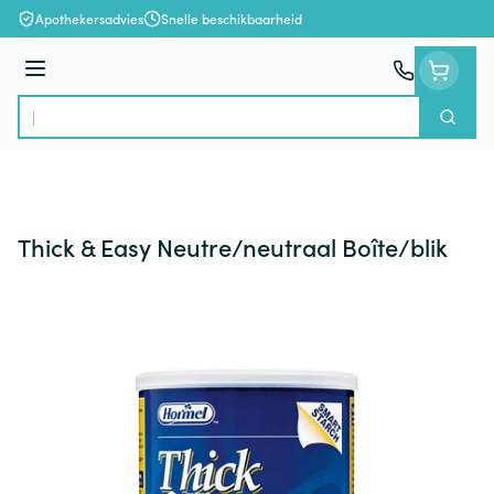
Ga naar de inhoud
Apothekersadvies
Snelle beschikbaarheid
Menu
Zoek
Product, merk, categorie...
Thick & Easy Neutre/neutraal Boîte/blik