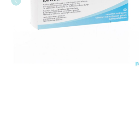
Vitaliteit 50+
Toon submenu voor Vitaliteit 5
Thuiszorg
Plantaardige o
Nagels en hoe
Natuur geneeskunde
Mond
Huid
Toon submenu voor Natuur ge
Batterijen
Droge mond
Ontsmetten en
Thuiszorg en EHBO
Toebehoren
Spijsvertering
desinfecteren
Toon submenu voor Thuiszorg
Elektrische tan
Steriel materia
Schimmels
Dieren en insecten
Interdentaal - f
Toon submenu voor Dieren en 
Vacht, huid of 
Koortsblaasjes 
Kunstgebit
Geneesmiddelen
Jeuk
Toon meer
Toon submenu voor Geneesmi
Voeten en ben
Aerosoltherapi
zuurstof
Zware benen
Droge voeten, e
Aerosol toestel
kloven
Tabletten
Aerosol access
Blaren
Creme, gel en 