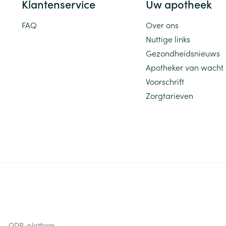
Klantenservice
Uw apotheek
ging
Supplementen
Insectenwe
FAQ
Over ons
Mondmaskers
middelen
ssen
Nuttige links
Gezondheidsnieuws
 -
id
Apotheker van wacht
Voorschrift
d
Zorgtarieven
Zelfbruiner
Scheren
s
ODR-platform