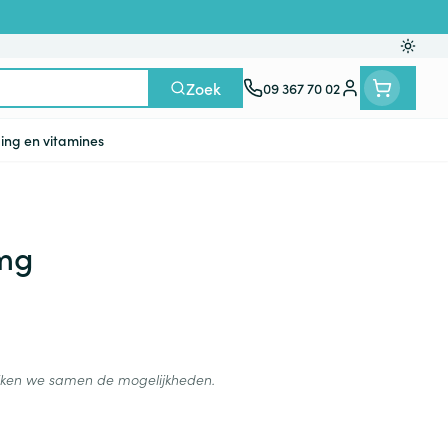
Oversc
Zoek
09 367 70 02
Klant menu
ing en vitamines
n
ten
ts
Handen
Voedingstherapie &
Zicht
Gemmotherapie
Incontinentie
Paarden
Mineralen, vitaminen en
5mg
en
welzijn
tonica
eren
Handverzorging
Onderleggers
Ogen
Mineralen
gewrichten
Steunkousen
n
apslingerie
Handhygiëne
Luierbroekje
en - detox
Neus
Vitaminen
en hygiëne
Manicure & pedicure
Inlegverband
Keel
ijken we samen de mogelijkheden.
en supplementen
Incontinentieslips
Botten, spieren en
Toon meer
gewrichten
armtetherapie
ogels
Fytotherapie
Wondzorg