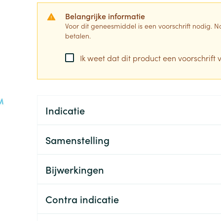
Belangrijke informatie
0+ categorie
Voor dit geneesmiddel is een voorschrift nodig.
Wondzorg
EHBO
lie
ven
Homeopathie
Spieren en gewrichten
Gemoed en 
betalen.
Neus
Ogen
Ogen
Neus
neeskunde categorie
Vilt
Podologie
Ik weet dat dit product een voorschrift v
Spray
Ooginfecties
Oogspoelin
Tabletten
Handschoenen
Cold - Hot t
Oren
Ogen
 en EHBO categorie
denborstels
Anti allergische en anti
Oogdruppe
warm/koud
Neussprays 
al
Wondhelend
inflammatoire middelen
los
Creme - gel
Verbanddo
Brandwonden
insecten categorie
pluimen
Accessoires
- antiviraal
Ontzwellende middelen
Indicatie
Droge ogen
Medische h
Toon meer
Glaucoom
Toon meer
ddelen categorie
Toon meer
Samenstelling
Bijwerkingen
en
e en
Nagels
Diabetes
Zonnebesch
Stoma
Hart- en bloedvaten
Bloedverdun
elt en
Nagellak
Bloedglucosemeter
Aftersun
Stomazakje
stolling
Contra indicatie
len
Kalk- en schimmelnagels
Teststrips en naalden
Lippen
Stomaplaat
oires
spray