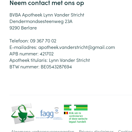
Neem contact met ons op
Haar
Gezichtsverzor
BVBA Apotheek Lynn Vander Stricht
Pillendozen en
Dendermondsesteenweg 23A
accessoires
Pigmentstoorni
9290
Berlare
Gevoelige huid
geïrriteerde hu
Telefoon:
09 367 70 02
E-mailadres:
apotheek.vanderstricht@
gmail.com
Gemengde hui
APB nummer:
421702
Doffe huid
Apotheek titularis:
Lynn Vander Stricht
BTW nummer:
BE0543287694
Toon meer
Snurken
Algemene verkoopsvoorwaarden
Privacy disclaimer
Cookie