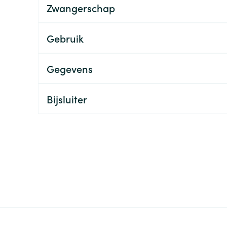
Nagelbijten
Overige diabetes
Zonnebank
Accessoires
Zwangerschap
producten
Nagelversterkend
Voorbereidi
doorn
Naalden voor
Toon meer
Toon meer
Gebruik
lsel
Hormonaal stelsel
Gynaecolog
insulinespuiten
Toon meer
Gegevens
richten
Zenuwstelsel
Slapelooshe
en stress
 mannen
Make-up
Seksualiteit
Bijsluiter
hygiene
iten
Sondes, baxters en
Bandages e
rging
Make-up penselen en
catheters
- orthopedi
Condooms e
Immuniteit
verbanden
Allergie
gebruiksvoorwerpen
Sondes
Intiem welzi
injectie
Eyeliner - oogpotlood
Buik
ging
Accessoires voor sondes
Intieme ver
Mascara
Acne
Oor
Arm
Baxters
Massage
nsulinepen -
Oogschaduw
Elleboog
Catheters
Toon meer
Toon meer
Enkel en voe
Afslanken
Homeopath
Toon meer