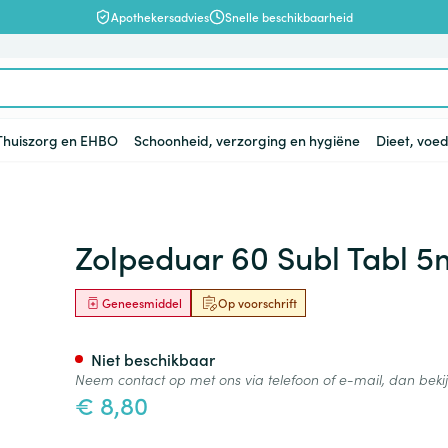
Apothekersadvies
Snelle beschikbaarheid
Thuiszorg en EHBO
Schoonheid, verzorging en hygiëne
Dieet, voed
en
lsel
Lichaamsverzorging
Voeding
Baby
Prostaat
Bachbloesem
Kousen, panty's en sokken
Dierenvoeding
Hoest
Lippen
Vitamines e
Kinderen
Menopauze
Oliën
Lingerie
Supplemen
Pijn en koor
Zolpeduar 60 Subl Tabl 
supplement
, verzorging en hygiëne categorie
warren
nger
lingerie
ectenbeten
Bad en douche
Thee, Kruidenthee
Fopspenen en accessoires
Kousen
Hond
Droge hoest
Voedend
Luizen
BH's
baby - kind
Vitamine A
Geneesmiddel
Op voorschrift
Snurken
Spieren en 
ar en
 en
Deodorant
Babyvoeding
Luiers
Panty's
Kat
Diepzittende slijmhoest
Koortsblaze
Tanden
Zwangersch
Antioxydant
ding en vitamines categorie
rging
binaties
incet
Zeer droge, geïrriteerde
Sportvoeding
Tandjes
Sokken
Andere dieren
Combinatie droge hoest en
Verzorging 
Niet beschikbaar
Aminozuren
& gel
huid en huidproblemen
slijmhoest
Neem contact op met ons via telefoon of e-mail, dan bek
supplementen
Specifieke voeding
Voeding - melk
Vitamines 
Pillendozen
Batterijen
€ 8,80
Calcium
n
Ontharen en epileren
Massagebalsem en
hap en kinderen categorie
Toon meer
Toon meer
Toon meer
inhalatie
en
Kruidenthee
Kat
Licht- en w
Duiven en v
Toon meer
Toon meer