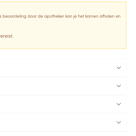
Toon meer
 Na beoordeling door de apotheker kan je het komen afhalen en
Diagnosetesten en
stress
Vlooien en teken
meetapparatuur
Oren
Mond en keel
ereist.
Alcoholtest
g
Oordopjes
Zuigtabletten
herapie -
Mond, muil of snavel
Bloeddrukmeter
ls
en -druppels
Oorreiniging
Spray - oplossing
Cholesteroltest
zen
Oordruppels
Hartslagmeter
ulpmiddelen
Toon meer
erming
Hygiëne
Ergonomie
ning en -
Aambeien
s
Bad en douche
Ademhaling en zuurstof
je
Badkamer