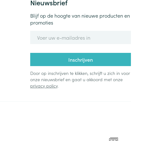
Nieuwsbrief
rende
Parfums en
Blijf op de hoogte van nieuwe producten en
geurproducten
promoties
E-mail adres
Inschrijven
Door op inschrijven te klikken, schrijft u zich in voor
onze nieuwsbrief en gaat u akkoord met onze
privacy policy
.
CBD