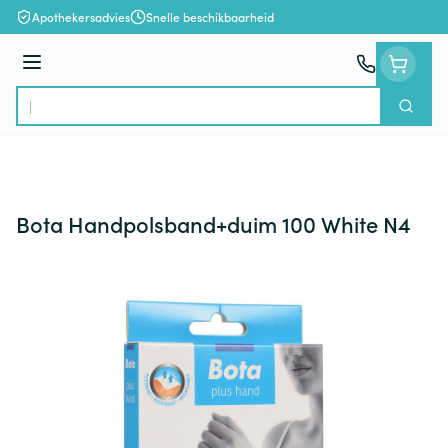
Ga naar de inhoud
Apothekersadvies
Snelle beschikbaarheid
Menu
Zoek
Product, merk, categorie...
Bota Handpolsband+duim 100 White N4