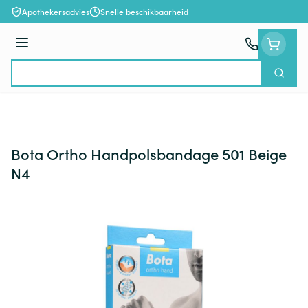
Ga naar de inhoud
Apothekersadvies
Snelle beschikbaarheid
Menu
Zoek
Product, merk, categorie...
Bota Ortho Handpolsbandage 501 Beige
N4