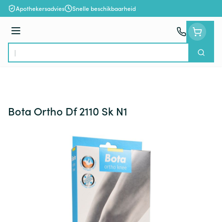
Ga naar de inhoud
Apothekersadvies
Snelle beschikbaarheid
Menu
Zoek
Product, merk, categorie...
Bota Ortho Df 2110 Sk N1