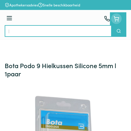
Ga naar de inhoud
Apothekersadvies
Snelle beschikbaarheid
Menu
Zoek
Product, merk, categorie...
Bota Podo 9 Hielkussen Silicone 5mm l
1paar