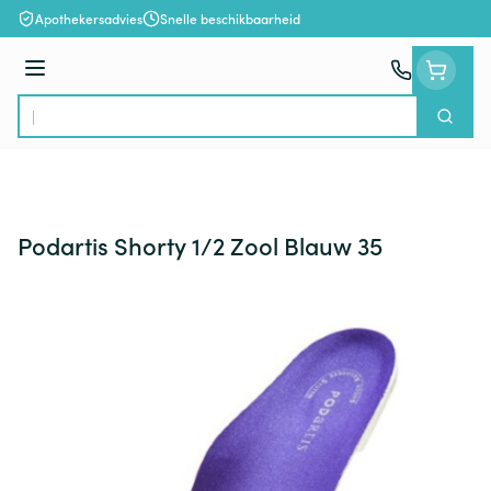
Ga naar de inhoud
Apothekersadvies
Snelle beschikbaarheid
Menu
Zoek
Product, merk, categorie...
Podartis Shorty 1/2 Zool Blauw 35