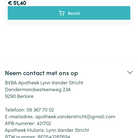
€ 51,40
Bestel
Neem contact met ons op
BVBA Apotheek Lynn Vander Stricht
Dendermondsesteenweg 23A
9290
Berlare
Telefoon:
09 367 70 02
E-mailadres:
apotheek.vanderstricht@
gmail.com
APB nummer:
421702
Apotheek titularis:
Lynn Vander Stricht
BTW nummer:
BE0543287694