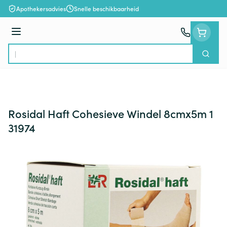
Ga naar de inhoud
Apothekersadvies
Snelle beschikbaarheid
Menu
Zoek
Product, merk, categorie...
Rosidal Haft Cohesieve Windel 8cmx5m 1
31974