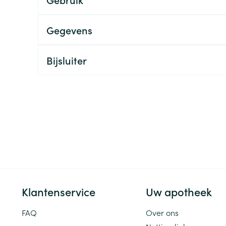
ging
Supplementen
Insectenwe
Mondmaskers
middelen
Gegevens
ssen
 -
Bijsluiter
id
d
Zelfbruiner
Scheren
Klantenservice
Uw apotheek
FAQ
Over ons