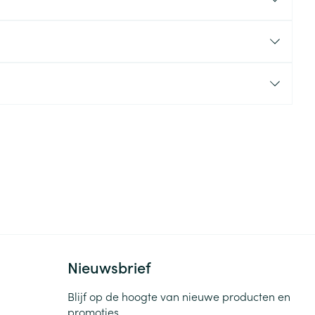
rende
Parfums en
geurproducten
CBD
Nieuwsbrief
Blijf op de hoogte van nieuwe producten en
promoties