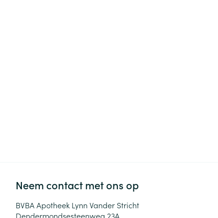
Haar
Gezichtsverzor
Pillendozen en
accessoires
Pigmentstoorni
Gevoelige huid
geïrriteerde hu
Gemengde hui
Doffe huid
Toon meer
Snurken
Neem contact met ons op
BVBA Apotheek Lynn Vander Stricht
Dendermondsesteenweg 23A