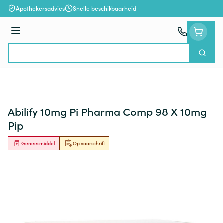
Ga naar de inhoud
Apothekersadvies
Snelle beschikbaarheid
Menu
Zoek
Product, merk, categorie...
Abilify 10mg Pi Pharma Comp 98 X 10mg
Pip
Geneesmiddel
Op voorschrift