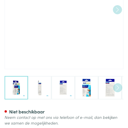
View larger image
View larger image
View larger image
View larger image
View lar
Actimove Epimotion Xxs
Niet beschikbaar
Neem contact op met ons via telefoon of e-mail, dan bekijken
we samen de mogelijkheden.