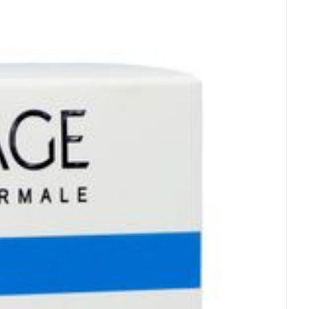
rende
Parfums en
geurproducten
 25°C)
CBD