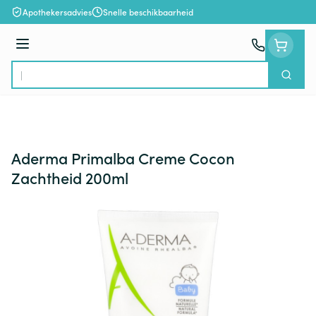
Ga naar de inhoud
Apothekersadvies
Snelle beschikbaarheid
Menu
Zoek
Product, merk, categorie...
Aderma Primalba Creme Cocon
Zachtheid 200ml