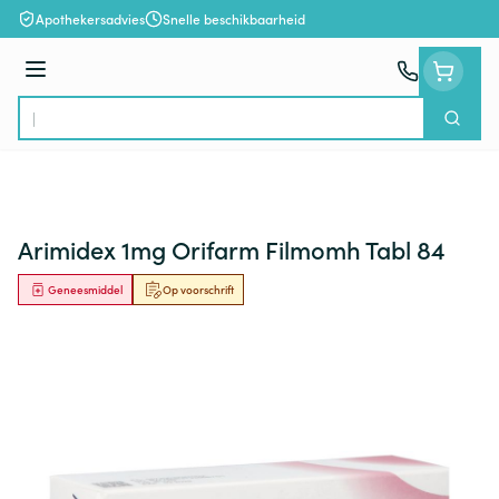
Ga naar de inhoud
Apothekersadvies
Snelle beschikbaarheid
Menu
Zoek
Product, merk, categorie...
Arimidex 1mg Orifarm Filmomh Tabl 84
Geneesmiddel
Op voorschrift