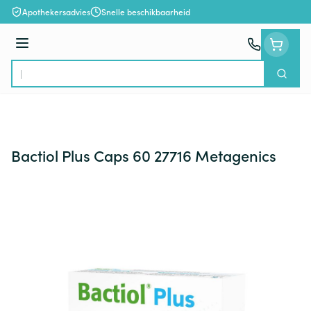
Ga naar de inhoud
Apothekersadvies
Snelle beschikbaarheid
Menu
Zoek
Product, merk, categorie...
Bactiol Plus Caps 60 27716 Metagenics