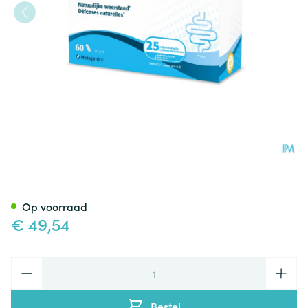
Bactiol Plus Caps 60 27716 M
Op voorraad
€ 49,54
Aantal
Bestel