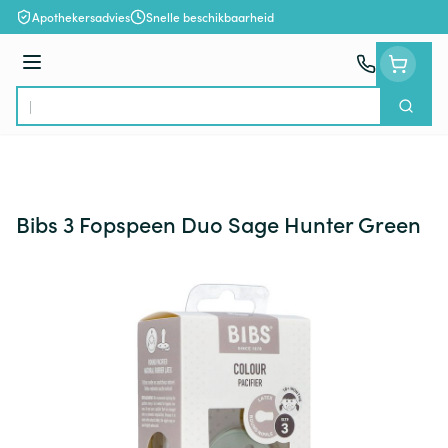
Ga naar de inhoud
Apothekersadvies
Snelle beschikbaarheid
Menu
Zoek
Product, merk, categorie...
Bibs 3 Fopspeen Duo Sage Hunter Green