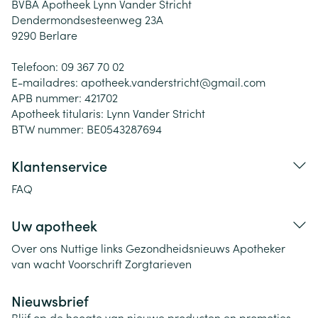
BVBA Apotheek Lynn Vander Stricht
Dendermondsesteenweg 23A
9290
Berlare
Telefoon:
09 367 70 02
E-mailadres:
apotheek.vanderstricht@
gmail.com
APB nummer:
421702
Apotheek titularis:
Lynn Vander Stricht
BTW nummer:
BE0543287694
Klantenservice
FAQ
Uw apotheek
Over ons
Nuttige links
Gezondheidsnieuws
Apotheker
van wacht
Voorschrift
Zorgtarieven
Nieuwsbrief
Blijf op de hoogte van nieuwe producten en promoties