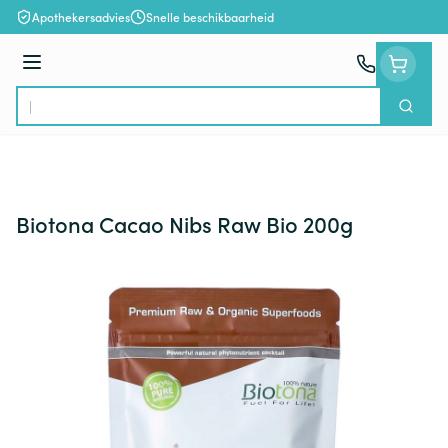
Ga naar de inhoud
Apothekersadvies
Snelle beschikbaarheid
Menu
Zoek
Product, merk, categorie...
Biotona Cacao Nibs Raw Bio 200g