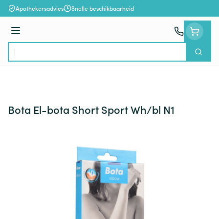
Ga naar de inhoud
Apothekersadvies
Snelle beschikbaarheid
Menu
Zoek
Product, merk, categorie...
Bota El-bota Short Sport Wh/bl N1