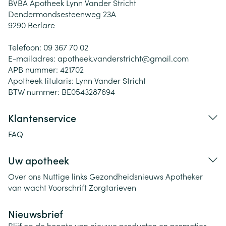
BVBA Apotheek Lynn Vander Stricht
Dendermondsesteenweg 23A
9290
Berlare
Telefoon:
09 367 70 02
E-mailadres:
apotheek.vanderstricht@
gmail.com
APB nummer:
421702
Apotheek titularis:
Lynn Vander Stricht
BTW nummer:
BE0543287694
Klantenservice
FAQ
Uw apotheek
Over ons
Nuttige links
Gezondheidsnieuws
Apotheker
van wacht
Voorschrift
Zorgtarieven
Nieuwsbrief
Blijf op de hoogte van nieuwe producten en promoties