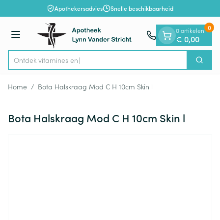
Dia 1 van 1
Ga naar de inhoud
Apothekersadvies
Snelle beschikbaarheid
0
0 artikelen
Menu
€ 0,00
Ontdek vitam
Zoek
Product, merk, categorie...
Home
/
Bota Halskraag Mod C H 10cm Skin l
Bota Halskraag Mod C H 10cm Skin l