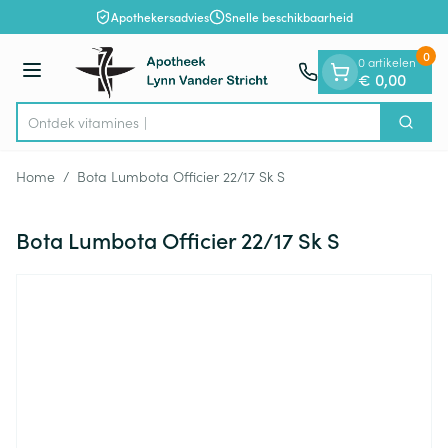
Dia 1 van 1
Ga naar de inhoud
Apothekersadvies
Snelle beschikbaarheid
0
0 artikelen
Menu
€ 0,00
Ontdek vit
Zoek
Product, merk, categorie...
Home
/
Bota Lumbota Officier 22/17 Sk S
Bota Lumbota Officier 22/17 Sk S