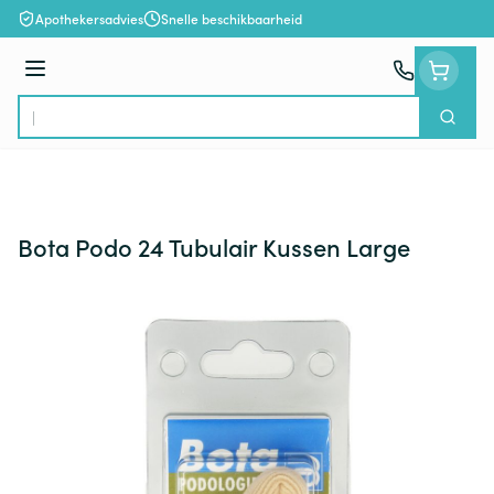
Ga naar de inhoud
Apothekersadvies
Snelle beschikbaarheid
Menu
Zoek
Product, merk, categorie...
Bota Podo 24 Tubulair Kussen Large