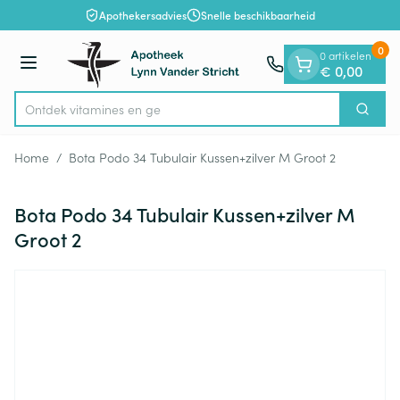
Dia 1 van 1
Ga naar de inhoud
Apothekersadvies
Snelle beschikbaarheid
0
0 artikelen
Menu
€ 0,00
Ontdek vitamine
Zoek
Product, merk, categorie...
Home
/
Bota Podo 34 Tubulair Kussen+zilver M Groot 2
Bota Podo 34 Tubulair Kussen+zilver M
Groot 2