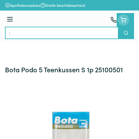
Ga naar de inhoud
Apothekersadvies
Snelle beschikbaarheid
Menu
Zoek
Product, merk, categorie...
Bota Podo 5 Teenkussen S 1p 25100501