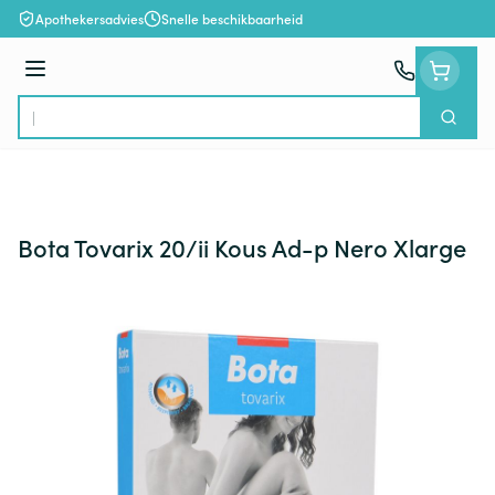
Ga naar de inhoud
Apothekersadvies
Snelle beschikbaarheid
Menu
Zoek
Product, merk, categorie...
Bota Tovarix 20/ii Kous Ad-p Nero Xlarge