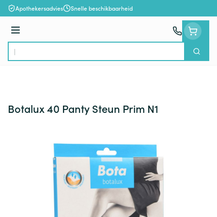
Ga naar de inhoud
Apothekersadvies
Snelle beschikbaarheid
Menu
Zoek
Product, merk, categorie...
Botalux 40 Panty Steun Prim N1