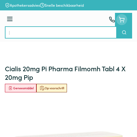
Ga naar de inhoud
Apothekersadvies
Snelle beschikbaarheid
Menu
Zoek
Product, merk, categorie...
Cialis 20mg Pi Pharma Filmomh Tabl 4 X
20mg Pip
Geneesmiddel
Op voorschrift