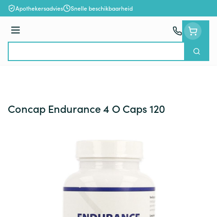
Ga naar de inhoud
Apothekersadvies
Snelle beschikbaarheid
Menu
Zoek
Product, merk, categorie...
Concap Endurance 4 O Caps 120