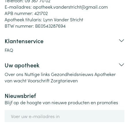
Telefoon:
09 367 70 02
E-mailadres:
apotheek.vanderstricht@
gmail.com
APB nummer:
421702
Apotheek titularis:
Lynn Vander Stricht
BTW nummer:
BE0543287694
Klantenservice
FAQ
Uw apotheek
Over ons
Nuttige links
Gezondheidsnieuws
Apotheker
van wacht
Voorschrift
Zorgtarieven
Nieuwsbrief
Blijf op de hoogte van nieuwe producten en promoties
E-mail adres