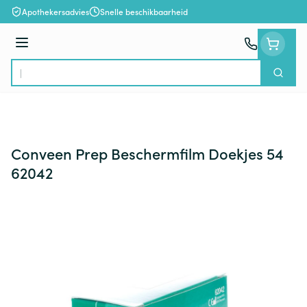
Ga naar de inhoud
Apothekersadvies
Snelle beschikbaarheid
Menu
Zoek
Product, merk, categorie...
Conveen Prep Beschermfilm Doekjes 54
62042