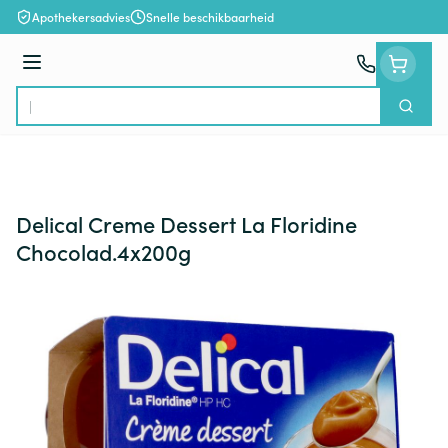
Ga naar de inhoud
Apothekersadvies
Snelle beschikbaarheid
Menu
Zoek
Product, merk, categorie...
Delical Creme Dessert La Floridine
Chocolad.4x200g