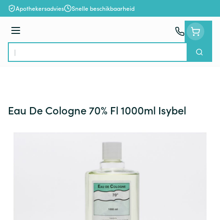
Ga naar de inhoud
Apothekersadvies
Snelle beschikbaarheid
Menu
Zoek
Product, merk, categorie...
Eau De Cologne 70% Fl 1000ml Isybel