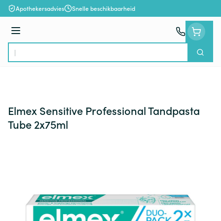
Ga naar de inhoud
Apothekersadvies
Snelle beschikbaarheid
Menu
Zoek
Product, merk, categorie...
Elmex Sensitive Professional Tandpasta
Tube 2x75ml