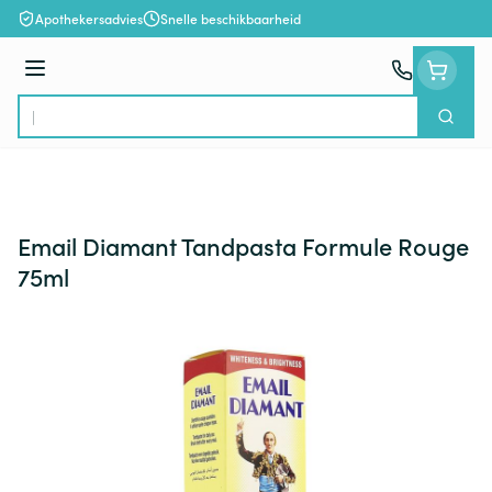
Ga naar de inhoud
Apothekersadvies
Snelle beschikbaarheid
Menu
Zoek
Product, merk, categorie...
Email Diamant Tandpasta Formule Rouge
75ml