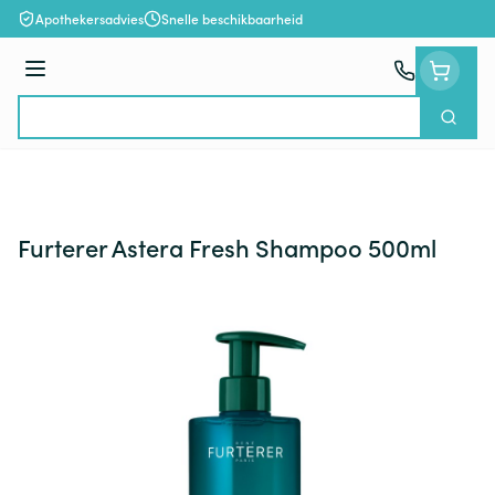
Ga naar de inhoud
Apothekersadvies
Snelle beschikbaarheid
Menu
Zoek
Product, merk, categorie...
Furterer Astera Fresh Shampoo 500ml